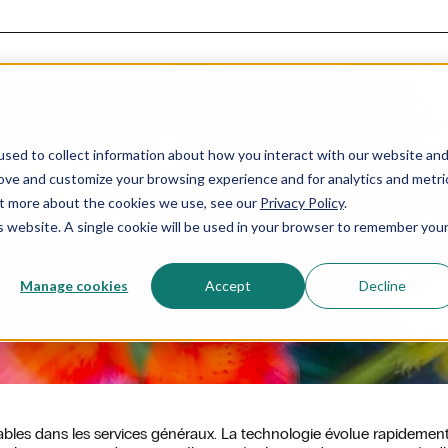
sed to collect information about how you interact with our website an
rove and customize your browsing experience and for analytics and metri
out more about the cookies we use, see our
Privacy Policy
.
Technologie olfactive intelligent
is website. A single cookie will be used in your browser to remember you
Manage cookies
Accept
Decline
nables dans les services généraux. La technologie évolue rapidement