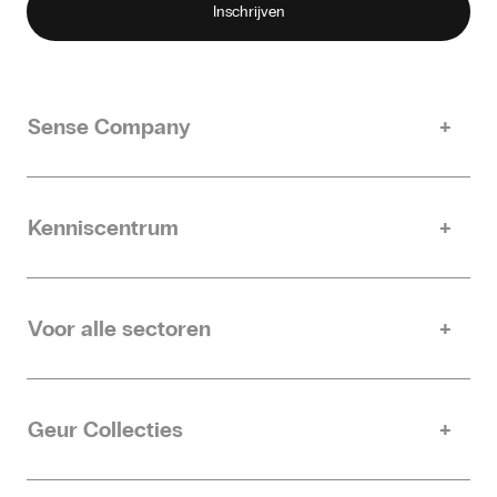
Sense Company
Ons verhaal
Duurzaamheid
Kenniscentrum
Contact
Inspire
Partner worden
Helpdesk
Voor alle sectoren
Retail
Hotels
Geur Collecties
Sport & Fitness
Neutraliseren
Sauna & Wellness