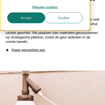
bereik
Manage cookies
Accept
Decline
Wil je geurbeleving toepassen in een grote ruimte waar veel
mensen samenkomen, zoals een beurshal, een stationshal
of een evenementenzaal? Dan is ons geursysteem bij
uitstek geschikt. We plaatsen dan meerdere geursystemen
op strategische plekken, zodat de geur iedereen in de
ruimte bereikt.
Vraag geuradvies aan