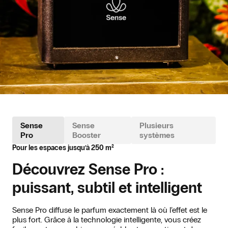
Sense
Sense
Sense
Sense
Plusieurs
Plusieurs
Sense
Sense
Plusieurs
Pro
Pro
Booster
Booster
systèmes
systèmes
Pro
Booster
systèmes
Pour les espaces jusqu’à 250 m²
Pour les espaces jusqu’à 500 m²
Plusieurs systèmes de
Découvrez Sense Pro :
Faites place au Booster : la
diffusion
puissant, subtil et intelligent
puissance que vous
Chaque espace nécessite une approche spécifique. C’est
ressentez
pourquoi nous proposons différents systèmes de diffusion
Sense Pro diffuse le parfum exactement là où l’effet est le
de parfum, adaptés à vos besoins et à votre
plus fort. Grâce à la technologie intelligente, vous créez