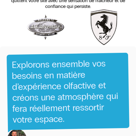
quittent votre site avec une sensation de fraîcheur et de
confiance qui persiste.
vos
ensemble
Explorons
matière
en
besoins
et
olfactive
d’expérience
qui
atmosphère
une
créons
ressortir
réellement
fera
espace.
votre