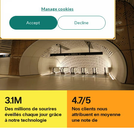
Manage cookies
Accept
Decline
3.1M
4.7/5
Des millions de sourires
Nos clients nous
éveillés chaque jour grâce
attribuent en moyenne
à notre technologie
une note de