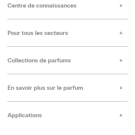
Durabilité
Centre de connaissances
Contact
Inspire
Devenir partenaire
Assistance
Pour tous les secteurs
Retail
Hôtels
Collections de parfums
Sport & Fitness
Neutraliser
Sauna & Bien-être
Commercial
Beauté
En savoir plus sur le parfum
Activer
Loisirs
Nos parfums
Accueillant
Festivals & Événements
Systèmes de diffusion
Rassurant
Restaurants
Applications
Marketing olfactif
Luxueux
Bureaux
Possibilités d’installation
Huile parfumée
Relaxant
Santé