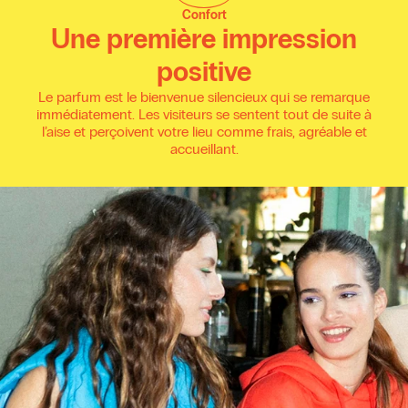
Confort
Une première impression
positive
Le parfum est le bienvenue silencieux qui se remarque
immédiatement. Les visiteurs se sentent tout de suite à
l’aise et perçoivent votre lieu comme frais, agréable et
accueillant.