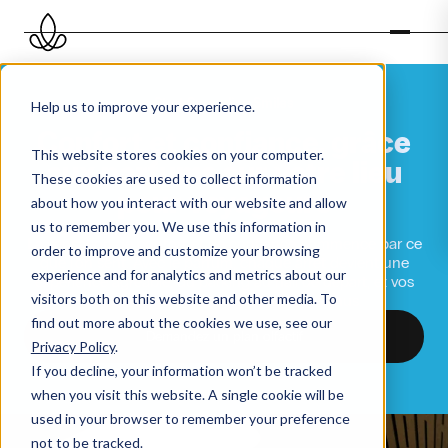
Start Spreading Smiles
Help us to improve your experience.
Confort
et
confiance,
grâce
This website stores cookies on your computer.
aux
parfums
sur
votre
lieu
These cookies are used to collect information
pour
voyageurs
about how you interact with our website and allow
us to remember you. We use this information in
La sensation de confort et de confiance commence par ce
order to improve and customize your browsing
que l’on sent. Avec le parfum, chaque arrêt devient une
experience and for analytics and metrics about our
expérience agréable, du parking au hall de départ, et vos
visitors both on this website and other media. To
visiteurs se sentent frais et les bienvenus.
find out more about the cookies we use, see our
Demandez un plan olfactif
Privacy Policy
.
If you decline, your information won’t be tracked
Découvrez nos parfums
when you visit this website. A single cookie will be
used in your browser to remember your preference
not to be tracked.