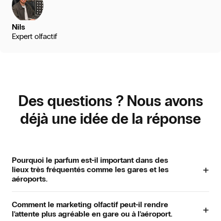
Nils
Expert olfactif
Des questions ? Nous avons
déjà une idée de la réponse
Pourquoi le parfum est-il important dans des
+
lieux très fréquentés comme les gares et les
aéroports.
Le parfum influence directement la façon dont les visiteurs
Comment le marketing olfactif peut-il rendre
perçoivent un espace. Dans des lieux très fréquentés, une
+
l’attente plus agréable en gare ou à l’aéroport.
diffusion discrète apporte une atmosphère fraîche,