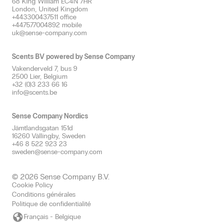
68 King William EC4N 7HR
London, United Kingdom
+443300437511 office
+447577004892 mobile
uk@sense-company.com
Scents BV powered by Sense Company
Vakenderveld 7, bus 9
2500 Lier, Belgium
+32 (0)3 233 66 16
info@scents.be
Sense Company Nordics
Jämtlandsgatan 151d
16260 Vällingby, Sweden
+46 8 522 923 23
sweden@sense-company.com
© 2026 Sense Company B.V.
Cookie Policy
Conditions générales
Politique de confidentialité
Français - Belgique