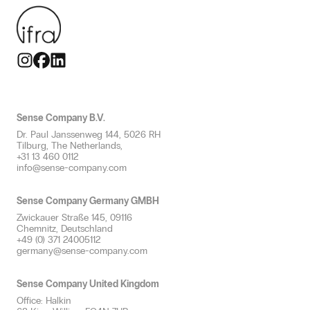
Petits espaces
Sécurité des parfums
Productif
Voyage & Mobilité
Espaces jusqu’à 250 m²
Neutraliser les odeurs
Gourmand
Grands espaces
Diffusion professionnelle de parfums
Thématiser
Espaces multiples
Service efficace avec parfum
Rafraîchissant
Sanitaires
Conduits d’air
Sense Company B.V.
Dr. Paul Janssenweg 144, 5026 RH
Plan olfactif & conseils
Tilburg, The Netherlands,
+31 13 460 0112
info@sense-company.com
Sense Company Germany GMBH
Zwickauer Straße 145, 09116
Chemnitz, Deutschland
+49 (0) 371 24005112
germany@sense-company.com
Sense Company United Kingdom
Office: Halkin