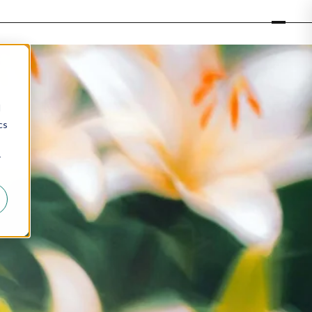
d
cs
r