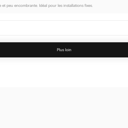
 et peu encombrante. Idéal pour les installations fixes.
utonome simple.
Plus loin