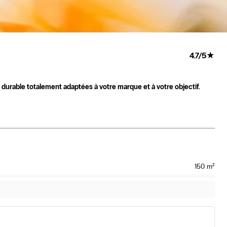
4.7
/
5
★
durable totalement adaptées à votre marque et à votre objectif.
150
m²