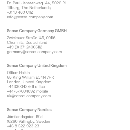
Dr. Paul Janssenweg 144, 5026 RH
Doftplan & rådgivning
Tilburg, The Netherlands,
+31 13 460 0112
info@sense-company.com
Sense Company Germany GMBH
Zwickauer Straße 145, 09116
Chemnitz, Deutschland
+49 (0) 371 24005112
germany@sense-company.com
Sense Company United Kingdom
Office: Halkin
68 King William EC4N 7HR
London, United Kingdom
+443300437511 office
+447577004892 mobile
uk@sense-company.com
Sense Company Nordics
Jämtlandsgatan 151d
16260 Vällingby, Sweden
+46 8 522 923 23