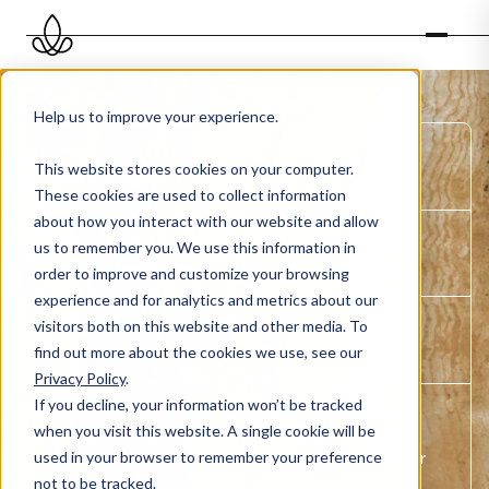
Help us to improve your experience.
DOFT
This website stores cookies on your computer.
Woodborough
These cookies are used to collect information
about how you interact with our website and allow
TAGG
us to remember you. We use this information in
Krachtig, Aardend, Verwelkomend
order to improve and customize your browsing
experience and for analytics and metrics about our
visitors both on this website and other media. To
TOPPNOTER
Spicy, Clove
find out more about the cookies we use, see our
Privacy Policy
.
If you decline, your information won’t be tracked
HJÄRTNOTER
BASNOTER
when you visit this website. A single cookie will be
Carnation, Jasmine
Agarwood,
used in your browser to remember your preference
Sandalwood, Vetiver
not to be tracked.