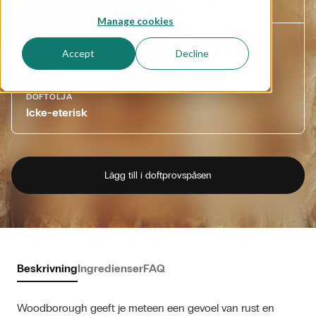
Manage cookies
TYP AV ORGANISATION
Accept
Decline
Hotels, Retail
DOFTMÅL
Hospitable, Commercial
DOFTOLJA
Icke-eterisk
Lägg till i doftprovspåsen
Beskrivning
Ingredienser
FAQ
Woodborough geeft je meteen een gevoel van rust en 