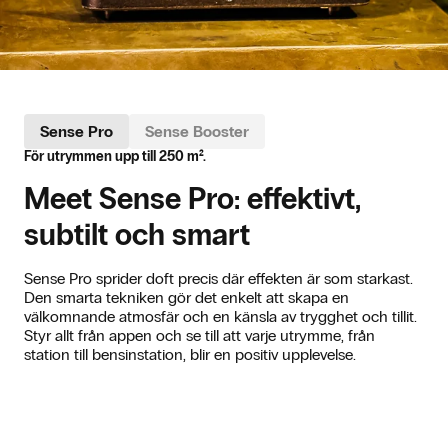
Sense Pro
Sense Pro
Sense Booster
Sense Booster
För utrymmen upp till 250 m².
För utrymmen upp till 500 m².
Meet Sense Pro: effektivt,
Gör plats för Booster: kraft
subtilt och smart
som du kan känna
Sense Pro sprider doft precis där effekten är som starkast.
För större utrymmen och livligt trafikerade områden är
Den smarta tekniken gör det enkelt att skapa en
Booster lösningen när doften måste få genomslag. Tänk
välkomnande atmosfär och en känsla av trygghet och tillit.
tågstationer, vänthallar eller stora parkeringsplatser. Tack
Styr allt från appen och se till att varje utrymme, från
vare den starka motorn och den avancerade
station till bensinstation, blir en positiv upplevelse.
diffusionstekniken fylls området utan ansträngning.
Använd appen för att finjustera varje inställning precis som
du vill.