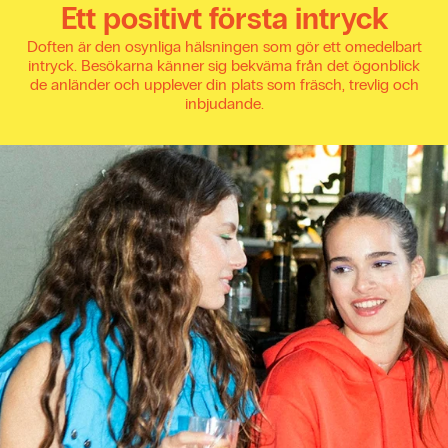
Ett positivt första intryck
Doften är den osynliga hälsningen som gör ett omedelbart
intryck. Besökarna känner sig bekväma från det ögonblick
de anländer och upplever din plats som fräsch, trevlig och
inbjudande.