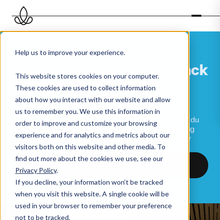
Start Spreading Smiles
Help us to improve your experience.
Komfort
och
förtroende,
tack
This website stores cookies on your computer.
vare
doft
vid
ditt
These cookies are used to collect information
resecentrum
about how you interact with our website and allow
us to remember you. We use this information in
Känslan av komfort och förtroende börjar med vad du
order to improve and customize your browsing
luktar. Med rätt doft gör du varje stopp till en trevlig
experience and for analytics and metrics about our
upplevelse, från parkering till avgångshall, och får
visitors both on this website and other media. To
besökarna att känna sig fräscha och välkomna.
find out more about the cookies we use, see our
Begäran om doftplan
Privacy Policy
.
If you decline, your information won’t be tracked
Upptäck våra dofter
when you visit this website. A single cookie will be
used in your browser to remember your preference
not to be tracked.