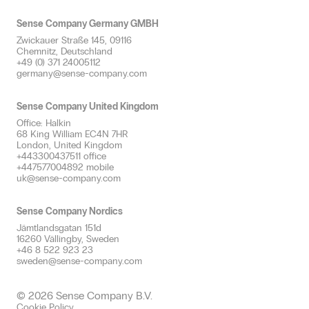
Sense Company Germany GMBH
Zwickauer Straße 145, 09116
Chemnitz, Deutschland
+49 (0) 371 24005112
germany@sense-company.com
Sense Company United Kingdom
Office: Halkin
68 King William EC4N 7HR
London, United Kingdom
+443300437511 office
+447577004892 mobile
uk@sense-company.com
Sense Company Nordics
Jämtlandsgatan 151d
16260 Vällingby, Sweden
+46 8 522 923 23
sweden@sense-company.com
© 2026 Sense Company B.V.
Cookie Policy