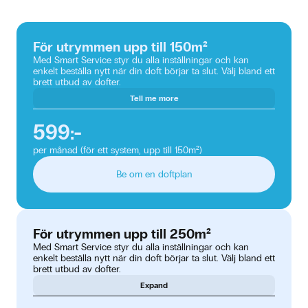
För utrymmen upp till 150m²
Med Smart Service styr du alla inställningar och kan
enkelt beställa nytt när din doft börjar ta slut. Välj bland ett
brett utbud av dofter.
Tell me more
599:-
per månad (för ett system, upp till 150m²)
Be om en doftplan
För utrymmen upp till 250m²
Med Smart Service styr du alla inställningar och kan
enkelt beställa nytt när din doft börjar ta slut. Välj bland ett
brett utbud av dofter.
Expand