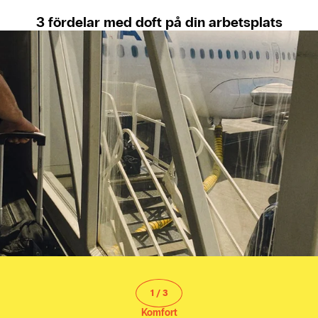
3 fördelar med doft på din arbetsplats
1
/
3
Komfort