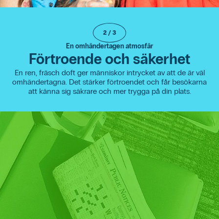
2
/
3
En omhändertagen atmosfär
Förtroende och säkerhet
En ren, fräsch doft ger människor intrycket av att de är väl
omhändertagna. Det stärker förtroendet och får besökarna
att känna sig säkrare och mer trygga på din plats.