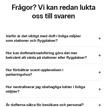
Frågor? Vi kan redan lukta
oss till svaren
Varför är det viktigt med doft i livliga miljöer
+
som stationer och flygplatser?
Dofter har en direkt inverkan på hur människor upplever ett
Hur kan doftmarknadsföring göra det mer
utrymme. På välbesökta platser skapar en subtil doft en
+
bekvämt att vänta på stationer eller flygplatser?
fräsch, inbjudande och behaglig atmosfär som får
besökarna att känna sig välkomna och bekväma. Det
En subtil doft förändrar omedelbart atmosfären i
förhöjer helhetsupplevelsen och gör livliga miljöer mer
Hur förbättrar scent upplevelsen i
väntrummet och gör att det känns lugnare, fräschare och
+
behagliga.
parkeringshus?
trevligare. Resenärerna upplever mindre stress och tycker
att tiden går fortare. Väntan blir en mer avslappnad stund
En fräsch doft tar bort kyla och obehagliga lukter, vilket gör
snarare än en syssla.
Hur neutraliserar jag obehagliga lukter i livliga
att besökarna känner sig trygga och välkomna direkt. Detta
+
miljöer?
ökar trivseln och kundnöjdheten och ger ett positivt intryck
av din anläggning.
Våra doftsystem
neutraliserar
effektivt oönskade lukter
+
med hjälp av avancerad diffusionsteknik samtidigt som de
Är dofterna säkra för besökare och personal?