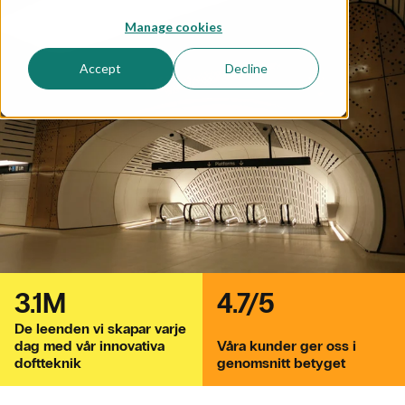
Manage cookies
Accept
Decline
3.1M
4.7/5
De leenden vi skapar varje
dag med vår innovativa
Våra kunder ger oss i
doftteknik
genomsnitt betyget