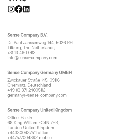
Großen Raum
Allergenfreie Düfte
Thematisch
Mehreren Räumen
Geruch neutralisieren
Erfrischung
Sanitärbereich
Professionelle Duftverteilung
HLK-Anlagen
Sense Company B.V.
Effizienter Service durch Duft
Dr. Paul Janssenweg 144, 5026 RH
Duftkonzept & beratung
Tilburg, The Netherlands,
+31 13 460 0112
info@sense-company.com
Sense Company Germany GMBH
Zwickauer Straße 145, 09116
Chemnitz, Deutschland
+49 (0) 371 24005112
germany@sense-company.com
Sense Company United Kingdom
Office: Halkin
68 King William EC4N 7HR,
Londen United Kingdom
+443300437511 office
+447577004892 mobile