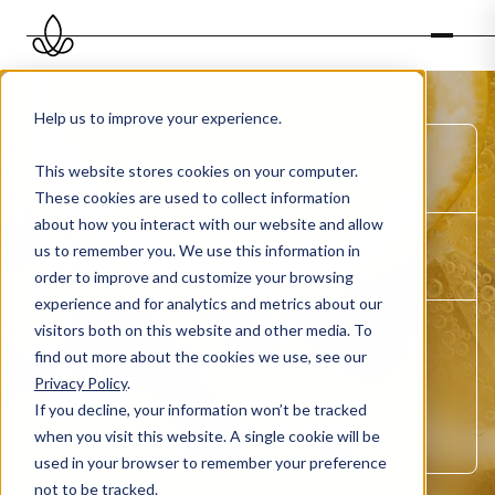
Help us to improve your experience.
DUFT
This website stores cookies on your computer.
Lemon
These cookies are used to collect information
about how you interact with our website and allow
TAG
us to remember you. We use this information in
Fris, Rein, Puur
order to improve and customize your browsing
experience and for analytics and metrics about our
visitors both on this website and other media. To
ORGANISATIONSTYP
Healthcare, Travel & Mobility
find out more about the cookies we use, see our
DUFTZIELE
Privacy Policy
.
Refreshing
If you decline, your information won’t be tracked
DUFTÖL
when you visit this website. A single cookie will be
Ätherisch
used in your browser to remember your preference
not to be tracked.