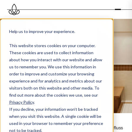
Help us to improve your experience.
This website stores cookies on your computer.
These cookies are used to collect information
Duftwahrnehmung im
about how you interact with our website and allow
us to remember you. We use this information in
Sanitärbereich
order to improve and customize your browsing
experience and for analytics and metrics about our
visitors both on this website and other media. To
find out more about the cookies we use, see our
Privacy Policy
.
If you decline, your information won’t be tracked
when you visit this website. A single cookie will be
used in your browser to remember your preference
Der
Eindruck der Sanitäranlagen
hat einen großen Einfluss
not to be tracked.