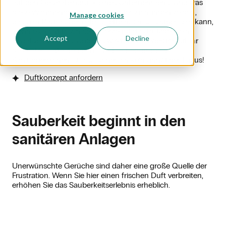
auf den Gesamteindruck eines Unternehmens. Und was
diese Wahrnehmung angeht: Untersuchungen zeigen,
Manage cookies
dass ein Raum oder eine Toilette noch so sauber sein kann,
wenn es nicht frisch riecht, erzeugt das trotzdem ein
Accept
Decline
negatives Erlebnis. Und das wirkt sich wiederum auf Ihr
gesamtes Unternehmen aus. Die Beduftung vo
Sanitärbereichen ist also sicherlich kein unnötiger Luxus!
Duftkonzept anfordern
Sauberkeit beginnt in den
sanitären Anlagen
Unerwünschte Gerüche sind daher eine große Quelle der
Frustration. Wenn Sie hier einen frischen Duft verbreiten,
erhöhen Sie das Sauberkeitserlebnis erheblich.