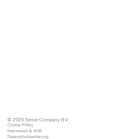
Zwickauer Straße 145, 09116
Chemnitz, Deutschland
+49 (0) 371 24005112
germany@sense-company.com
Office: Halkin
68 King William EC4N 7HR,
Londen United Kingdom
+443300437511 office
+447577004892 mobile
uk@sense-company.com
© 2026 Sense Company B.V.
Cookie Policy
Impressum & AGB
Datenschutzerklärung