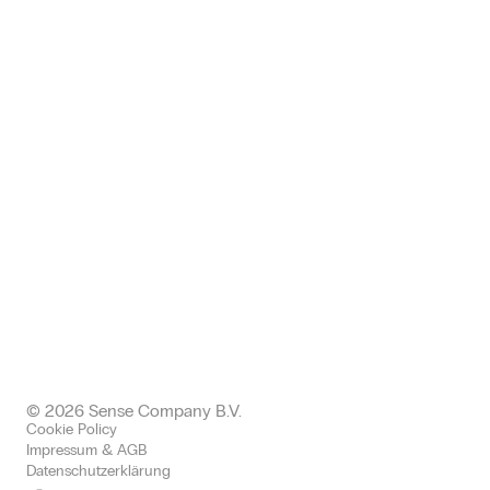
Zwickauer Straße 145, 09116
Chemnitz, Deutschland
+49 (0) 371 24005112
germany@sense-company.com
Office: Halkin
68 King William EC4N 7HR,
Londen United Kingdom
+443300437511 office
+447577004892 mobile
uk@sense-company.com
© 2026 Sense Company B.V.
Cookie Policy
Impressum & AGB
Datenschutzerklärung