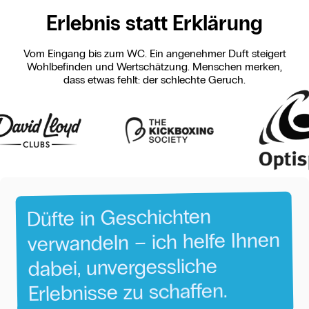
Erlebnis statt Erklärung
Vom Eingang bis zum WC. Ein angenehmer Duft steigert
Wohlbefinden und Wertschätzung. Menschen merken,
dass etwas fehlt: der schlechte Geruch.
Geschichten
in
Düfte
Ihnen
helfe
ich
–
verwandeln
unvergessliche
dabei,
schaffen.
zu
Erlebnisse