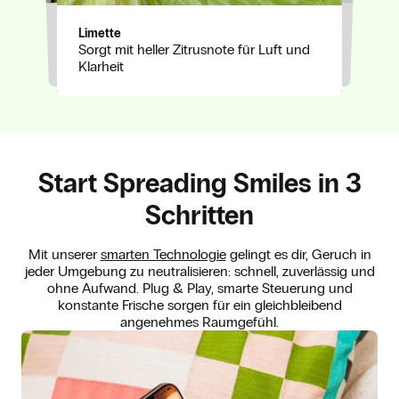
Bambus
Grün und natürlich, für ruhige
Limette
Moschus
Sorgt mit heller Zitrusnote für Luft und
Ausgeglichenheit
Weich und erdend, bringt subtile innere
Klarheit
Ruhe
Start Spreading Smiles in 3
Schritten
Mit unserer
smarten Technologie
gelingt es dir, Geruch in
jeder Umgebung zu neutralisieren: schnell, zuverlässig und
ohne Aufwand. Plug & Play, smarte Steuerung und
konstante Frische sorgen für ein gleichbleibend
angenehmes Raumgefühl.