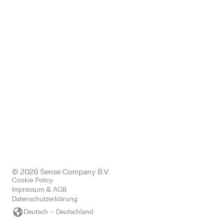
Zwickauer Straße 145, 09116
Chemnitz, Deutschland
+49 (0) 371 24005112
germany@sense-company.com
Office: Halkin
68 King William EC4N 7HR,
Londen United Kingdom
+443300437511 office
+447577004892 mobile
uk@sense-company.com
© 2026 Sense Company B.V.
Cookie Policy
Impressum & AGB
Datenschutzerklärung
Deutsch – Deutschland