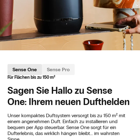
Sense One
Sense One
Sense Pro
Sense Pro
Für Flächen bis zu 150 m²
Für Räume bis 250 m²
Sagen Sie Hallo zu Sense
Lernen Sie Sense Pro kennen:
One: Ihrem neuen Dufthelden
effektiv, dezent und smart
Unser kompaktes Duftsystem versorgt bis zu 150 m² mit
Entwickelt, um Ihr Einkaufserlebnis auf ein neues Niveau zu
einem angenehmen Duft. Einfach zu installieren und
heben. Sense Pro wurde speziell für große Räume
bequem per App steuerbar. Sense One sorgt für ein
konzipiert und verbreitet Duft mit Präzision und Kraft.
Dufterlebnis, das wirklich hängen bleibt... im wahrsten
Unauffällig im Hintergrund, aber stets spürbar in der Luft.
Sinne.
Steuern Sie alles bequem über die App und schaffen Sie