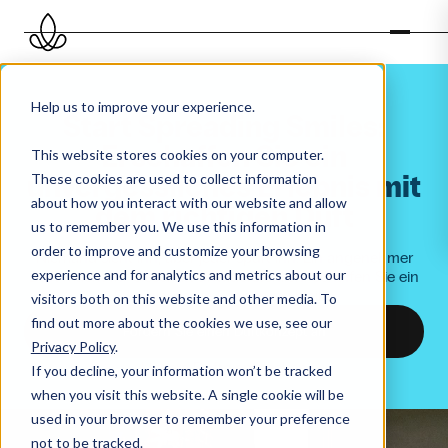
Help us to improve your experience.
Start
Spreading
Smiles:
Erschaffen
Sie
ein
This website stores cookies on your computer.
unvergessliches
Erlebnis
mit
These cookies are used to collect information
about how you interact with our website and allow
dem
richtigen
Duft
us to remember you. We use this information in
order to improve and customize your browsing
Niemand sieht ihn, aber jeder spürt ihn: Ein angenehmer
experience and for analytics and metrics about our
Duft macht Ihr Geschäft unwiderstehlich. Schaffen Sie ein
Erlebnis, das in Erinnerung bleibt.
visitors both on this website and other media. To
find out more about the cookies we use, see our
Fordern Sie einen Duftkonzept an
Privacy Policy
.
Unsere Düfte entdecken
If you decline, your information won’t be tracked
when you visit this website. A single cookie will be
used in your browser to remember your preference
not to be tracked.