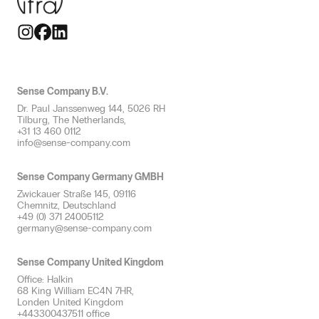
Räume bis zu 250m²
Geruchssicherheit
Geschmackvoll
Großen Raum
Allergenfreie Düfte
Thematisch
Mehreren Räumen
Geruch neutralisieren
Erfrischung
Sanitärbereich
Professionelle Duftverteilung
HLK-Anlagen
Sense Company B.V.
Effizienter Service durch Duft
Dr. Paul Janssenweg 144, 5026 RH
Duftkonzept & beratung
Tilburg, The Netherlands,
+31 13 460 0112
info@sense-company.com
Sense Company Germany GMBH
Zwickauer Straße 145, 09116
Chemnitz, Deutschland
+49 (0) 371 24005112
germany@sense-company.com
Sense Company United Kingdom
Office: Halkin
68 King William EC4N 7HR,
Londen United Kingdom
+443300437511 office