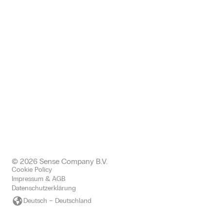
Chemnitz, Deutschland
+49 (0) 371 24005112
germany@sense-company.com
Office: Halkin
68 King William EC4N 7HR,
Londen United Kingdom
+443300437511 office
+447577004892 mobile
uk@sense-company.com
© 2026 Sense Company B.V.
Cookie Policy
Impressum & AGB
Datenschutzerklärung
Deutsch – Deutschland