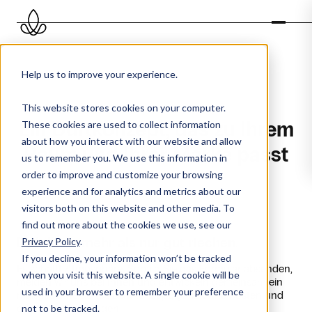
Help us to improve your experience.
This website stores cookies on your computer.
Ein Duftkonzept, das zu Ihrem
These cookies are used to collect information
about how you interact with our website and allow
Raum und Ihrer Marke passt
us to remember you. We use this information in
order to improve and customize your browsing
experience and for analytics and metrics about our
visitors both on this website and other media. To
find out more about the cookies we use, see our
Duft kann mehr als nur gut riechen.
Privacy Policy
.
If you decline, your information won’t be tracked
Es schafft Atmosphäre. Sobald Sie das Formular absenden,
when you visit this website. A single cookie will be
melden wir uns bei Ihnen und entwickeln gemeinsam ein
used in your browser to remember your preference
maßgeschneidertes Duftkonzept, ganz ohne Kosten und
ohne Verpflichtungen.
not to be tracked.