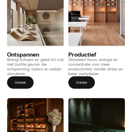
Ontspannen
Productief
Brengt lichaam en geest tot rust
Stimuleert focus, energie en
met zachte geuren die
concentratie voor meer
ontspanning, balans en welzijn
productiviteit, minder stress en
stimuleren.
beter werkplezier.
Ontdek
Ontdek