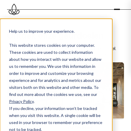
Help us to improve your experience.
Ontdek onze geurdoelen
This website stores cookies on your computer.
Sterke geurbelevingen beginnen met een duidelijk doel.
These cookies are used to collect information
Ontdek onze geurdoelen en ervaar hoe de juiste geur
about how you interact with our website and allow
invloed heeft op stemming, gedrag en beleving.
us to remember you. We use this information in
order to improve and customize your browsing
experience and for analytics and metrics about our
visitors both on this website and other media. To
find out more about the cookies we use, see our
Privacy Policy
.
If you decline, your information won’t be tracked
when you visit this website. A single cookie will be
used in your browser to remember your preference
Commercieel
Activeren
not to be tracked.