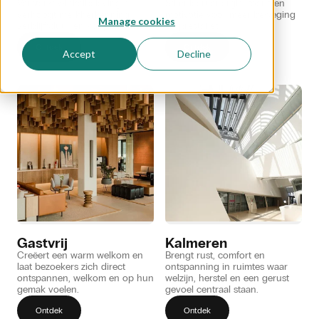
Versterkt winkelbeleving en
Stimuleert energie, focus en
verhoogt merkherkenning,
motivatie voor meer beweging
Manage cookies
verblijfsduur en koopintentie.
en prestaties.
Ontdek
Ontdek
Accept
Decline
Gastvrij
Kalmeren
Creëert een warm welkom en
Brengt rust, comfort en
laat bezoekers zich direct
ontspanning in ruimtes waar
ontspannen, welkom en op hun
welzijn, herstel en een gerust
gemak voelen.
gevoel centraal staan.
Ontdek
Ontdek