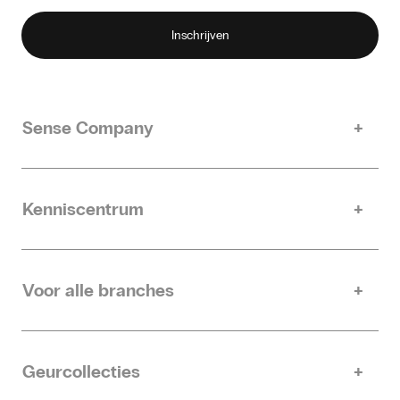
Sense Company
Ons verhaal
Duurzaamheid
Kenniscentrum
Contact
Inspire
Partner worden
Helpdesk
Werken bij Sense Company
Voor alle branches
Retail
Hotels
Geurcollecties
Sport & Fitness