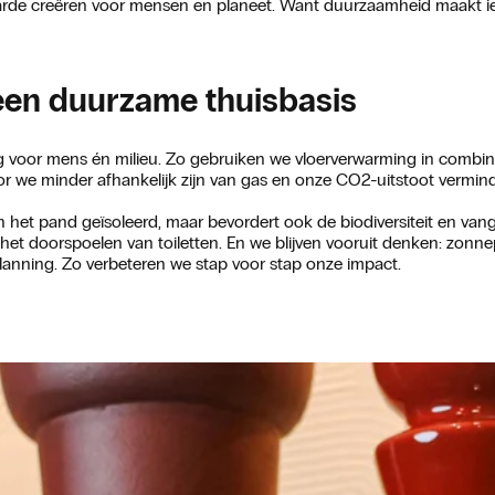
aarde creëren voor mensen en planeet. Want duurzaamheid maakt ied
een duurzame thuisbasis
g voor mens én milieu. Zo gebruiken we vloerverwarming in comb
r we minder afhankelijk zijn van gas en onze CO2-uitstoot vermin
 het pand geïsoleerd, maar bevordert ook de biodiversiteit en va
het doorspoelen van toiletten. En we blijven vooruit denken: zonn
lanning. Zo verbeteren we stap voor stap onze impact.