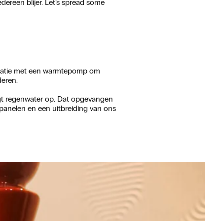
ereen blijer. Let’s spread some
inatie met een warmtepomp om
deren.
ngt regenwater op. Dat opgevangen
epanelen en een uitbreiding van ons