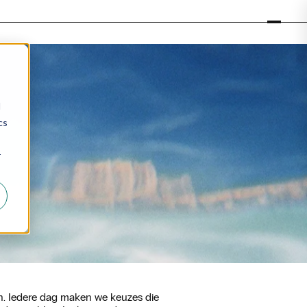
d
cs
r
n. Iedere dag maken we keuzes die