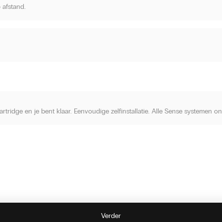
 afstand.
cartridge en je bent klaar. Eenvoudige zelfinstallatie. Alle Sense systemen 
Verder