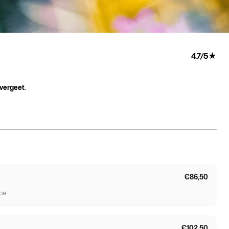
4.7
/
5
★
 vergeet.
€86,50
ce.
€102,50