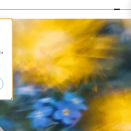
d
cs
r