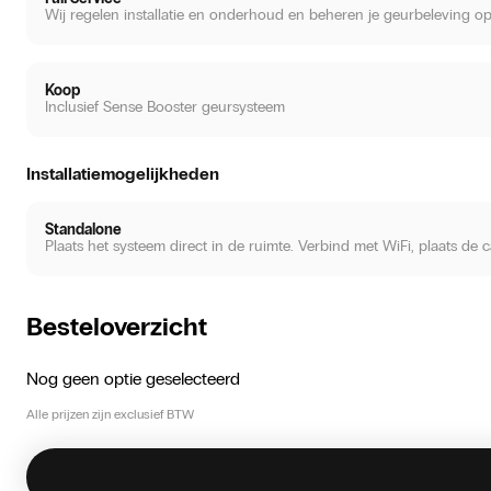
Wij regelen installatie en onderhoud en beheren je geurbeleving op
Koop
Inclusief Sense Booster geursysteem
Installatiemogelijkheden
Standalone
Plaats het systeem direct in de ruimte. Verbind met WiFi, plaats de 
Besteloverzicht
Nog geen optie geselecteerd
Alle prijzen zijn exclusief BTW