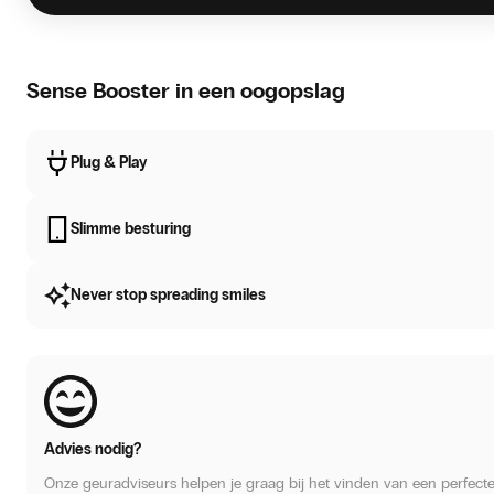
Sense Booster in een oogopslag
Plug & Play
Slimme besturing
Never stop spreading smiles
Advies nodig?
Onze geuradviseurs helpen je graag bij het vinden van een perfect