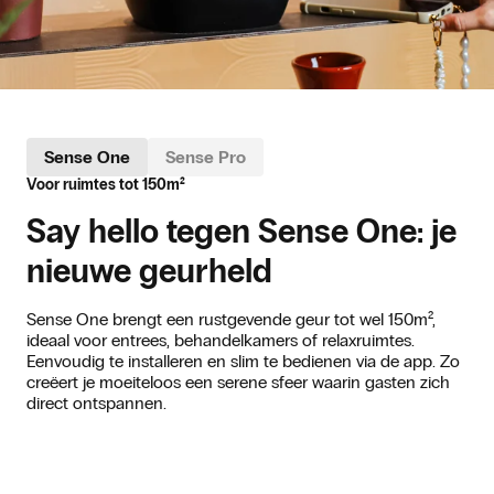
Sense One
Sense One
Sense Pro
Sense Pro
Voor ruimtes tot 150m²
Voor ruimtes tot 250m²
Say hello tegen Sense One: je
Maak kennis met Sense Pro:
nieuwe geurheld
effectief, subtiel en slim
Sense One brengt een rustgevende geur tot wel 150m²,
Jouw gasten zoeken rust, jij regelt het moeiteloos. Sense
ideaal voor entrees, behandelkamers of relaxruimtes.
Pro is speciaal ontwikkeld voor wellnessruimtes en brengt
Eenvoudig te installeren en slim te bedienen via de app. Zo
geur met zachtheid en precisie in de lucht. Je hoort het
creëert je moeiteloos een serene sfeer waarin gasten zich
niet, maar voelt het wel. Eenvoudig te bedienen via de app
direct ontspannen.
voor ontspanning die vanzelf gaat.