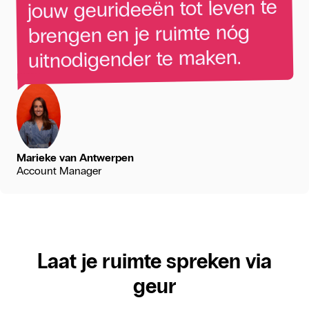
te
leven
tot
geurideeën
jouw
nóg
ruimte
je
en
brengen
maken.
te
uitnodigender
Marieke van Antwerpen
Account Manager
Laat je ruimte spreken via
geur