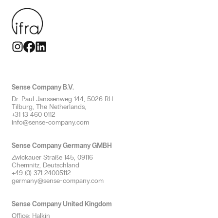
Zorg
Kleine ruimtes
Geurolie
Productief
Reizigers & Mobiliteit
Ruimtes tot 250m²
Geurveiligheid
Smaakmakend
Grote ruimtes
Allergeenvrije geuren
Thematiseren
Meerdere ruimtes
Geur neutraliseren
Verfrissen
Toiletgroepen
Professionele geurverspreiding
Luchtbehandelingskanaal
Sense Company B.V.
Efficiënte dienstverlening met geur
Dr. Paul Janssenweg 144, 5026 RH
Geurplan & advies
Tilburg, The Netherlands,
+31 13 460 0112
info@sense-company.com
Sense Company Germany GMBH
Zwickauer Straße 145, 09116
Chemnitz, Deutschland
+49 (0) 371 24005112
germany@sense-company.com
Sense Company United Kingdom
Office: Halkin