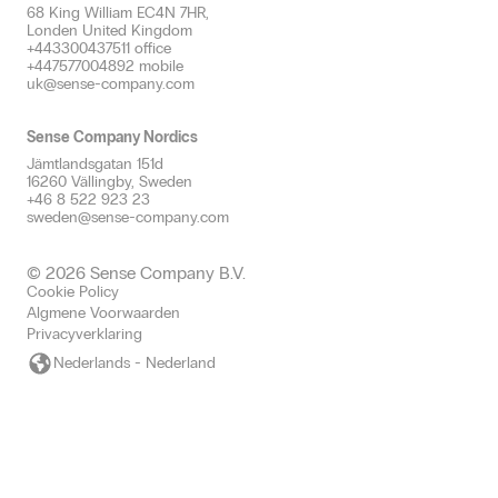
68 King William EC4N 7HR,
Londen United Kingdom
+443300437511 office
+447577004892 mobile
uk@sense-company.com
Sense Company Nordics
Jämtlandsgatan 151d
16260 Vällingby, Sweden
+46 8 522 923 23
sweden@sense-company.com
© 2026 Sense Company B.V.
Cookie Policy
Algmene Voorwaarden
Privacyverklaring
Nederlands - Nederland