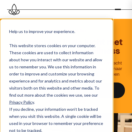
Start Spreading Smiles
Help us to improve your experience.
Ontspanning
in
de
lucht
met
This website stores cookies on your computer.
geurmarketing
in
wellness
These cookies are used to collect information
about how you interact with our website and allow
Geurmarketing in wellness brengt rust, luxe en aandacht
us to remember you. We use this information in
samen in een ademhaling. Til jouw wellnesservaring naar
order to improve and customize your browsing
een hoger niveau. Ontspan, verfris en verbind met een
geurbeleving en smiles die blijven hangen.
experience and for analytics and metrics about our
visitors both on this website and other media. To
Vraag geurplan aan
find out more about the cookies we use, see our
Ontdek onze geuren
Privacy Policy
.
If you decline, your information won’t be tracked
when you visit this website. A single cookie will be
used in your browser to remember your preference
not to be tracked.