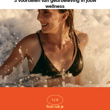
3 voordelen van geurbeleving in jouw
wellness
1
/
3
Rust ruik je