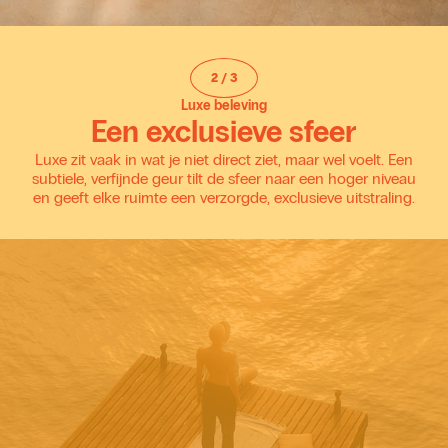
2
/
3
Luxe beleving
Een exclusieve sfeer
Luxe zit vaak in wat je niet direct ziet, maar wel voelt. Een
subtiele, verfijnde geur tilt de sfeer naar een hoger niveau
en geeft elke ruimte een verzorgde, exclusieve uitstraling.