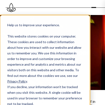
Help us to improve your experience.
This website stores cookies on your computer.
These cookies are used to collect information
about how you interact with our website and allow
Los geursysteem kopen
us to remember you. We use this information in
order to improve and customize your browsing
experience and for analytics and metrics about our
visitors both on this website and other media. To
find out more about the cookies we use, see our
Privacy Policy
.
If you decline, your information won’t be tracked
when you visit this website. A single cookie will be
used in your browser to remember your preference
Met een
smart geursysteem
ben je flexibel en altijd zelf in
not to be tracked.