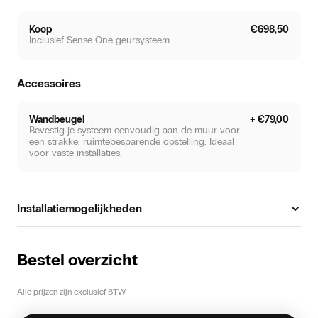
Koop
€698,50
Inclusief Sense One geursysteem
Accessoires
Wandbeugel
+ €79,00
Bevestig je systeem eenvoudig aan de muur voor
een strakke, ruimtebesparende opstelling. Ideaal
voor vaste installaties.
Installatiemogelijkheden
Standalone
Plaats het systeem direct in de ruimte. Verbind met WiFi,
Bestel overzicht
plaats de cartridge en je bent klaar. Eenvoudige
zelfinstallatie. Alle Sense systemen ondersteunen deze
manier van installeren.
Alle prijzen zijn exclusief BTW