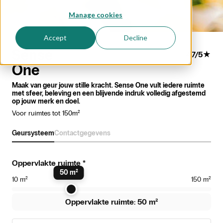
Manage cookies
Accept
Decline
Sense
4.7
/
5
★
One
Maak van geur jouw stille kracht. Sense One vult iedere ruimte
met sfeer, beleving en een blijvende indruk volledig afgestemd
op jouw merk en doel.
Voor ruimtes tot 150m²
Geursysteem
Contactgegevens
Oppervlakte ruimte
*
50
m²
10
m²
150
m²
Oppervlakte ruimte: 50 m²