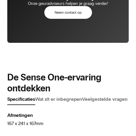
Onze geuradviseurs helpen je graag verder!
Neem contact op
De Sense One-ervaring
ontdekken
Specificaties
Wat zit er inbegrepen
Veelgestelde vragen
Afmetingen
167 x 241 x 167mm