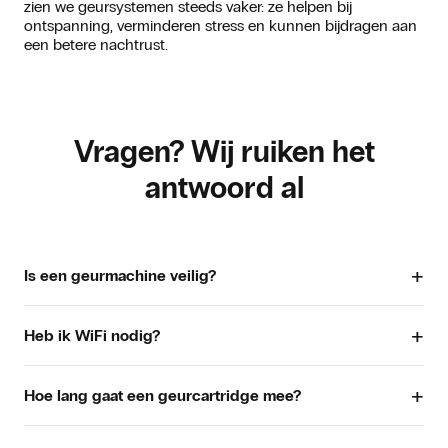
zien we geursystemen steeds vaker: ze helpen bij
ontspanning, verminderen stress en kunnen bijdragen aan
een betere nachtrust.
Vragen? Wij ruiken het
antwoord al
+
Is een geurmachine veilig?
Ja, mits je oliën gebruikt die voldoen aan IFRA-certificering
+
en je een professioneel geursysteem gebruikt.
Heb ik WiFi nodig?
Ja, standaard via WiFi, alternatief via GPRS.
+
Hoe lang gaat een geurcartridge mee?
Afhankelijk van instellingen en intensiteit vaak