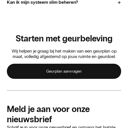
+
maandenlang.
Kan ik mijn systeem slim beheren?
Ja, via een online platform stel je eenvoudig intensiteit en
schema’s in.
Starten met geurbeleving
Wij helpen je graag bij het maken van een geurplan op
maat, volledig afgestemd op jouw ruimte en geurdoel.
Geurplan aanvragen
Meld je aan voor onze
nieuwsbrief
Schrijf je in voor onze nieuwsbrief en ontvang het laatste