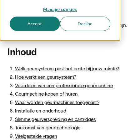
een aangename, constante geur. Zo creëer je een
gecontroleerde geurbeleving die je eenvoudig kunt
Manage cookies
aanpassen via een app of online platform.
Accept
Decline
Het kiezen van de juiste geurmachine kan best lastig zijn.
Wij helpen je graag verder!
Inhoud
Welk geursysteem past het beste bij jouw ruimte?
Hoe werkt een geursysteem?
Voordelen van een professionele geurmachine
Geurmachine kopen of huren
Waar worden geurmachines toegepast?
Installatie en onderhoud
Slimme geurverspreiding en cartridges
Toekomst van geurtechnologie
Veelgestelde vragen