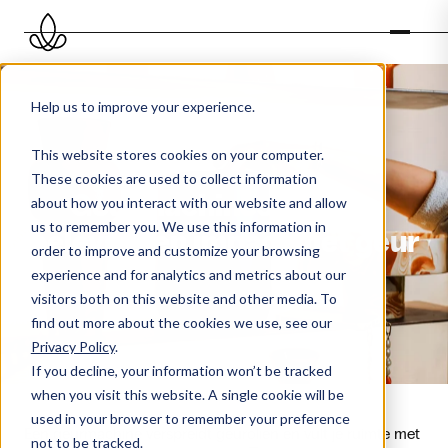
Help us to improve your experience.
This website stores cookies on your computer.
These cookies are used to collect information
Geurmachines: creëer
about how you interact with our website and allow
us to remember you. We use this information in
beleving en impact met geur
order to improve and customize your browsing
experience and for analytics and metrics about our
visitors both on this website and other media. To
find out more about the cookies we use, see our
Privacy Policy
.
If you decline, your information won’t be tracked
when you visit this website. A single cookie will be
used in your browser to remember your preference
Een geurmachine verspreidt geuroliën en vult je ruimte met
not to be tracked.