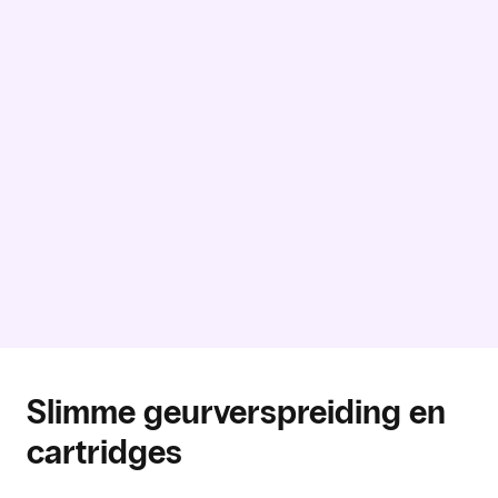
Standalone
Direct in de ruimte geplaatst.
Direct injection
Geur wordt via een klein gaatje vanuit een
aangrenzende ruimte geïnjecteerd.
Airco connected
Aangesloten op een luchtbehandelingskanaal.
Slimme geurverspreiding en
cartridges