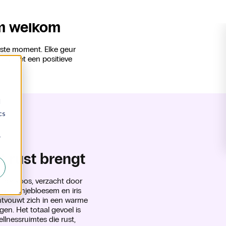
rm welkom
rste moment. Elke geur
 en met een positieve
t rust brengt
 abrikoos, verzacht door
jn, oranjebloesem en iris
ontvouwt zich in een warme
gen. Het totaal gevoel is
llnessruimtes die rust,