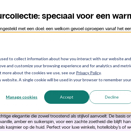
rcollectie: speciaal voor een wa
engesteld met een doel: een welkom gevoel oproepen vanaf het ee
leugje warmte en comfort, zodat mensen zich op hun gemak voelen
smile terugblikken op hun bezoek.
Ideaal voor gastvrije ruimtes
 zachte luxe die welkom heet en to
uimte met ingetogen rijkdom. De geur opent met sappige appel en
 maar afgeronde start. In het hart bloeien verfijnde bloemen: jasmi
htige elegantie die zowel troostend als stijlvol aanvoelt. De basis 
anille, amber en suikerspin, voor een zachte zoetheid die blijft han
ls kasjmier op de huid. Perfect voor luxe winkels, hotellobby’s of we