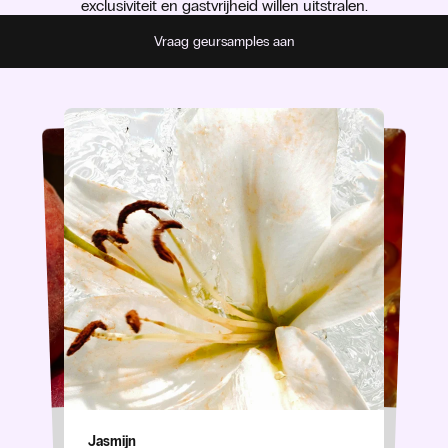
exclusiviteit en gastvrijheid willen uitstralen.
Vraag geursamples aan
Amber
Abrikoos
Jasmijn
Warm en sensueel, met een gouden