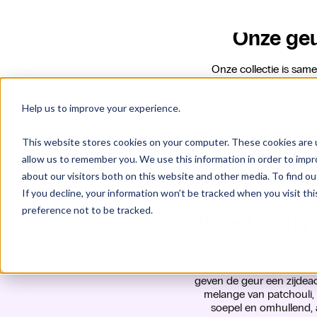
Onze geu
Onze collectie is sam
brengt subtiel een v
Pure Luxury:
Pure Luxury omhult de r
bergamot voor een frisse
geven de geur een zijdeac
melange van patchouli, v
soepel en omhullend, a