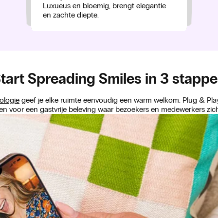
Sappig en fluweelzacht, geeft meteen
Luxueus en bloemig, brengt elegantie
gloed en een rijke, harsachtige basis.
een warme, fruitige indruk.
en zachte diepte.
tart Spreading Smiles in 3 stapp
ologie
geef je elke ruimte eenvoudig een warm welkom. Plug & Play,
n voor een gastvrije beleving waar bezoekers en medewerkers zich 