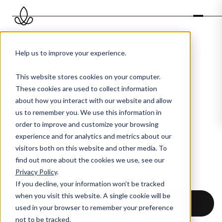
Help us to improve your experience.
GEUR
This website stores cookies on your computer.
Autumn Story
These cookies are used to collect information
about how you interact with our website and allow
TAGS
us to remember you. We use this information in
, ,
order to improve and customize your browsing
experience and for analytics and metrics about our
visitors both on this website and other media. To
GEUROLIE
Niet-etherisch
find out more about the cookies we use, see our
Privacy Policy
.
If you decline, your information won’t be tracked
when you visit this website. A single cookie will be
Toevoegen aan sample box
used in your browser to remember your preference
not to be tracked.