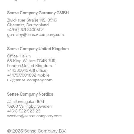
Sense Company Germany GMBH
Zwickauer Straße 145, 09116
Chemnitz, Deutschland
+49 (0) 371 24005112
germany@sense-company.com
Sense Company United Kingdom
Office: Halkin
68 King William EC4N 7HR,
Londen United Kingdom
+443300437511 office
+447577004892 mobile
uk@sense-company.com
Sense Company Nordics
Jämtlandsgatan 151d
16260 Vällingby, Sweden
+46 8 522 923 23
sweden@sense-company.com
© 2026 Sense Company B.V.