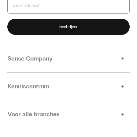
Sense Company
Ons verhaal
Duurzaamheid
Kenniscentrum
Contact
Inspire
Partner worden
Helpdesk
Werken bij Sense Company
Voor alle branches
Retail