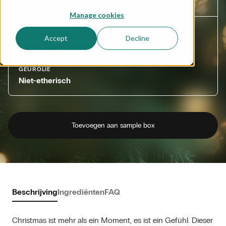
Manage cookies
TYPE ORGANISATIE
Accept
Decline
Leisure, Hotels, Festival & Events
GEURDOELEN
Hospitable, Thematising
GEUROLIE
Niet-etherisch
Toevoegen aan sample box
Beschrijving
Ingrediënten
FAQ
Christmas ist mehr als ein Moment, es ist ein Gefühl. Dieser 