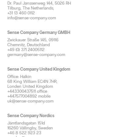
Dr. Paul Janssenweg 144, 5026 RH
Geurplan & advies
Tilburg, The Netherlands,
+31 13 460 0112
info@sense-company.com
Sense Company Germany GMBH
Zwickauer Straße 145, 09116
Chemnitz, Deutschland
+49 (0) 371 24005112
germany@sense-company.com
Sense Company United Kingdom
Office: Halkin
68 King William EC4N 7HR,
Londen United Kingdom
+443300437511 office
+447577004892 mobile
uk@sense-company.com
Sense Company Nordics
Jämtlandsgatan 151d
16260 Vällingby, Sweden
+46 8 522 923 23