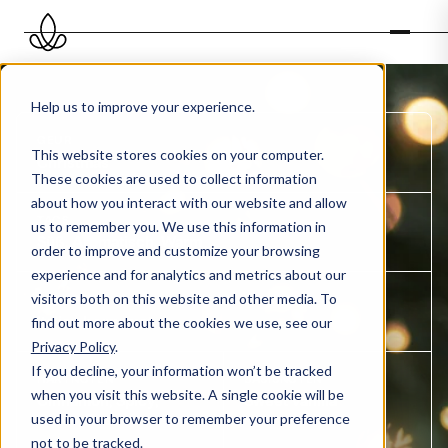
Help us to improve your experience.
GEUR
This website stores cookies on your computer.
Christmas
These cookies are used to collect information
about how you interact with our website and allow
TAGS
us to remember you. We use this information in
Süß, Aromatisch, Warm
order to improve and customize your browsing
experience and for analytics and metrics about our
visitors both on this website and other media. To
TOPNOTEN
Italian bergamot
find out more about the cookies we use, see our
Privacy Policy
.
If you decline, your information won’t be tracked
HARTNOTEN
BASISNOTEN
when you visit this website. A single cookie will be
Cinnamon, Spicy,
Sweet vanilla
used in your browser to remember your preference
Clove, Rose
not to be tracked.