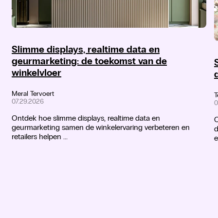
Slimme displays, realtime data en
geurmarketing: de toekomst van de
winkelvloer
Meral Tervoert
T
07.29.2026
0
Ontdek hoe slimme displays, realtime data en
O
geurmarketing samen de winkelervaring verbeteren en
d
retailers helpen ...
e