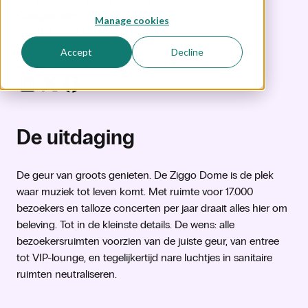
03.06.2023
Meral Tervoert
Categorieën
Manage cookies
Thematiseren
Festival & Events
Klantcases
Accept
Decline
Delen
De uitdaging
De geur van groots genieten. De Ziggo Dome is de plek
waar muziek tot leven komt. Met ruimte voor 17.000
bezoekers en talloze concerten per jaar draait alles hier om
beleving. Tot in de kleinste details. De wens: alle
bezoekersruimten voorzien van de juiste geur, van entree
tot VIP-lounge, en tegelijkertijd nare luchtjes in sanitaire
ruimten neutraliseren.