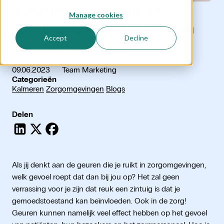
5
manieren
waarop
de
Manage cookies
zorgbranche
kan
profiteren
Accept
Decline
van
geur
Gepubliceerd
Auteur
09.06.2023
Team Marketing
Categorieën
Kalmeren
Zorgomgevingen
Blogs
Delen
Als jij denkt aan de geuren die je ruikt in zorgomgevingen,
welk gevoel roept dat dan bij jou op? Het zal geen
verrassing voor je zijn dat reuk een zintuig is dat je
gemoedstoestand kan beïnvloeden. Ook in de zorg!
Geuren kunnen namelijk veel effect hebben op het gevoel