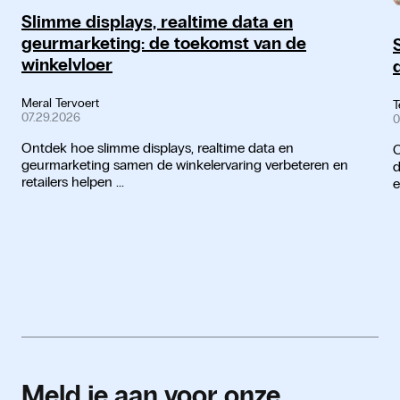
Slimme displays, realtime data en
geurmarketing: de toekomst van de
winkelvloer
Meral Tervoert
T
07.29.2026
0
Ontdek hoe slimme displays, realtime data en
O
geurmarketing samen de winkelervaring verbeteren en
d
retailers helpen ...
e
Meld je aan voor onze