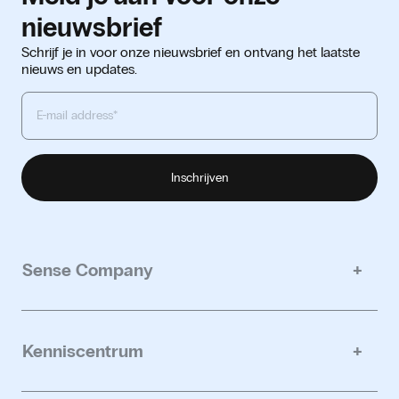
nieuwsbrief
Schrijf je in voor onze nieuwsbrief en ontvang het laatste
nieuws en updates.
Sense Company
Ons verhaal
Duurzaamheid
Kenniscentrum
Contact
Inspire
Partner worden